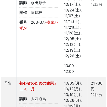
講師
永田順子
10/17(土)、
12回分
10/24(土)、
開催
岡崎校
11/07(土)、
11/14(土)、
番号
263-377
残席わ
11/21(土)、
ずか
11/28(土)、
12/05(土)、
12/12(土)、
12/19(土)、
12/26(土)
10:00～
12:00
予告
初心者のための健康テ
10/05(月)、
21,780
ニス 月
10/12(月)、
円
10/19(月)、
12回分
講師
大西道昌
10/26(月)、
11/09(月)、