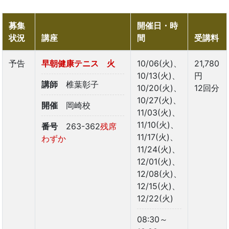
募集
開催日・時
状況
講座
間
受講料
予告
早朝健康テニス 火
10/06(火)、
21,780
10/13(火)、
円
講師
椎葉彰子
10/20(火)、
12回分
10/27(火)、
開催
岡崎校
11/03(火)、
11/10(火)、
番号
263-362
残席
11/17(火)、
わずか
11/24(火)、
12/01(火)、
12/08(火)、
12/15(火)、
12/22(火)
08:30～