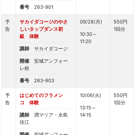
番号
263-901
予
サカイダコージのやさ
09/28(月)
550円
告
しいタップダンス初
1回分
10:30～
級 体験
11:20
講師
サカイダコージ
開催
安城アンフォー
レ校
番号
263-903
予
はじめてのフラメン
10/06(火)
550円
告
コ 体験
1回分
13:15～
講師
潤マリア・永島
14:15
佳江
開催
安城アンフォー