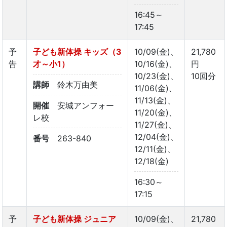
16:45～
17:45
予
子ども新体操 キッズ（3
10/09(金)、
21,780
告
才～小1）
10/16(金)、
円
10/23(金)、
10回分
講師
鈴木万由美
11/06(金)、
11/13(金)、
開催
安城アンフォー
11/20(金)、
レ校
11/27(金)、
12/04(金)、
番号
263-840
12/11(金)、
12/18(金)
16:30～
17:15
予
子ども新体操 ジュニア
10/09(金)、
21,780