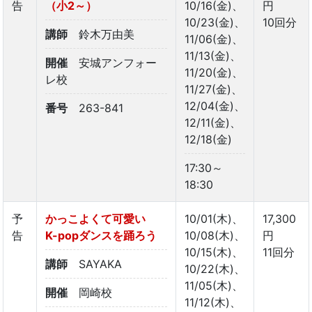
告
（小2～）
10/16(金)、
円
10/23(金)、
10回分
講師
鈴木万由美
11/06(金)、
11/13(金)、
開催
安城アンフォー
11/20(金)、
レ校
11/27(金)、
12/04(金)、
番号
263-841
12/11(金)、
12/18(金)
17:30～
18:30
予
かっこよくて可愛い
10/01(木)、
17,300
告
K-popダンスを踊ろう
10/08(木)、
円
10/15(木)、
11回分
講師
SAYAKA
10/22(木)、
11/05(木)、
開催
岡崎校
11/12(木)、