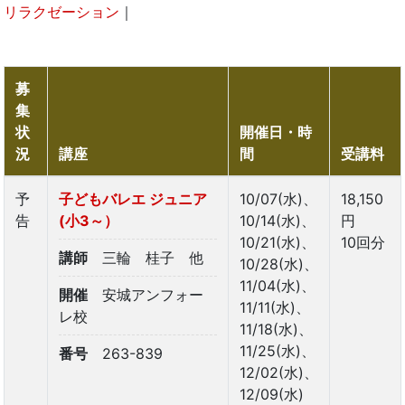
リラクゼーション
｜
募
集
状
開催日・時
況
講座
間
受講料
予
子どもバレエ ジュニア
10/07(水)、
18,150
告
(小3～）
10/14(水)、
円
10/21(水)、
10回分
講師
三輪 桂子 他
10/28(水)、
11/04(水)、
開催
安城アンフォー
11/11(水)、
レ校
11/18(水)、
11/25(水)、
番号
263-839
12/02(水)、
12/09(水)