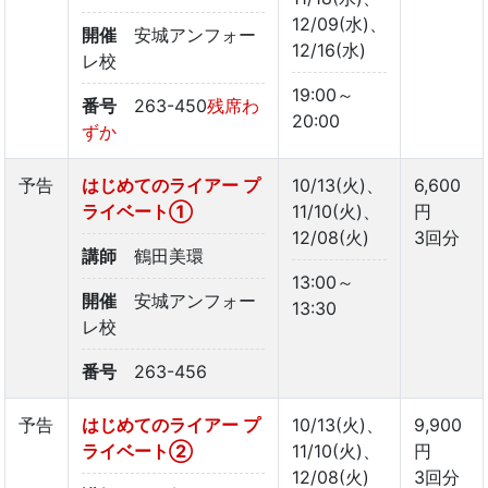
12/09(水)、
開催
安城アンフォー
12/16(水)
レ校
19:00～
番号
263-450
残席わ
20:00
ずか
予告
はじめてのライアー プ
10/13(火)、
6,600
ライベート①
11/10(火)、
円
12/08(火)
3回分
講師
鶴田美環
13:00～
開催
安城アンフォー
13:30
レ校
番号
263-456
予告
はじめてのライアー プ
10/13(火)、
9,900
ライベート➁
11/10(火)、
円
12/08(火)
3回分