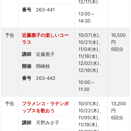
12/17(木)
番号
263-441
13:00～
14:30
予告
近藤惠子の楽しいコー
10/07(水)、
16,500
ラス
10/21(水)、
円
11/04(水)、
6回分
講師
近藤惠子
11/18(水)、
12/02(水)、
開催
岡崎校
12/16(水)
番号
263-442
10:00～
11:30
予告
フラメンコ・ラテンポ
10/01(木)、
13,200
ップスを歌おう
10/22(木)、
円
11/05(木)、
6回分
講師
天野みさ子
11/19(木)、