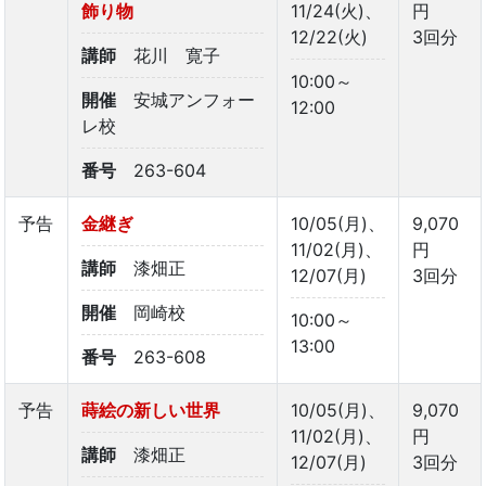
飾り物
11/24(火)、
円
12/22(火)
3回分
講師
花川 寛子
10:00～
開催
安城アンフォー
12:00
レ校
番号
263-604
予告
金継ぎ
10/05(月)、
9,070
11/02(月)、
円
講師
漆畑正
12/07(月)
3回分
開催
岡崎校
10:00～
13:00
番号
263-608
予告
蒔絵の新しい世界
10/05(月)、
9,070
11/02(月)、
円
講師
漆畑正
12/07(月)
3回分