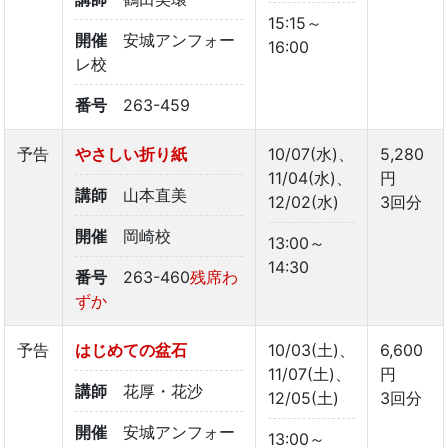
15:15～
開催
安城アンフォー
16:00
レ校
番号
263-459
予告
やさしい折り紙
10/07(水)、
5,280
11/04(水)、
円
講師
山本直美
12/02(水)
3回分
開催
岡崎校
13:00～
14:30
番号
263-460
残席わ
ずか
予告
はじめての盆石
10/03(土)、
6,600
11/07(土)、
円
講師
花厚・花沙
12/05(土)
3回分
開催
安城アンフォー
13:00～