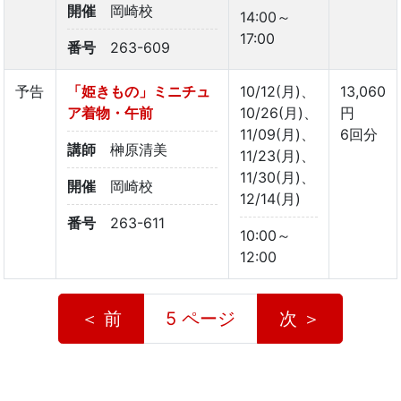
開催
岡崎校
14:00～
17:00
番号
263-609
予告
「姫きもの」ミニチュ
10/12(月)、
13,060
ア着物・午前
10/26(月)、
円
11/09(月)、
6回分
講師
榊原清美
11/23(月)、
11/30(月)、
開催
岡崎校
12/14(月)
番号
263-611
10:00～
12:00
＜ 前
5 ページ
次 ＞