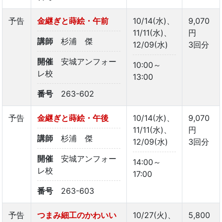
予告
金継ぎと蒔絵・午前
10/14(水)、
9,070
11/11(水)、
円
講師
杉浦 傑
12/09(水)
3回分
開催
安城アンフォー
10:00～
レ校
13:00
番号
263-602
予告
金継ぎと蒔絵・午後
10/14(水)、
9,070
11/11(水)、
円
講師
杉浦 傑
12/09(水)
3回分
開催
安城アンフォー
14:00～
レ校
17:00
番号
263-603
予告
つまみ細工のかわいい
10/27(火)、
5,800