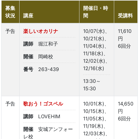
募集
開催日・時
状況
講座
間
受講料
予告
楽しいオカリナ
10/07(水)、
11,610
10/21(水)、
円
講師
堀江和子
11/04(水)、
6回分
11/18(水)、
開催
岡崎校
12/02(水)、
12/16(水)
番号
263-439
13:30～
15:30
予告
歌おう！ゴスペル
10/01(木)、
14,650
10/15(木)、
円
講師
LOVEHIM
11/05(木)、
6回分
11/19(木)、
開催
安城アンフォー
12/03(木)、
レ校