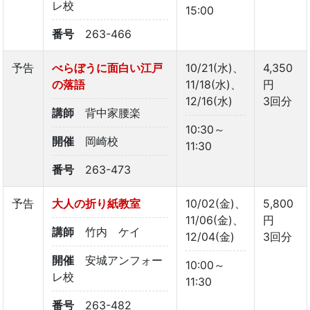
レ校
15:00
番号
263-466
予告
べらぼうに面白い江戸
10/21(水)、
4,350
の落語
11/18(水)、
円
12/16(水)
3回分
講師
背中家腰楽
10:30～
開催
岡崎校
11:30
番号
263-473
予告
大人の折り紙教室
10/02(金)、
5,800
11/06(金)、
円
講師
竹内 ケイ
12/04(金)
3回分
開催
安城アンフォー
10:00～
レ校
11:30
番号
263-482