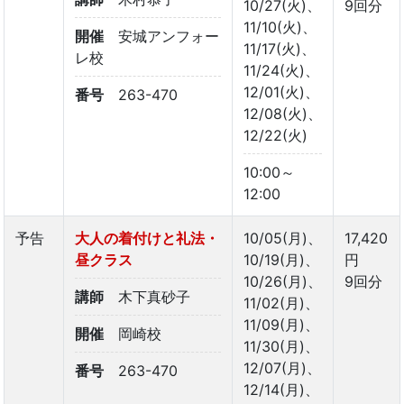
10/27(火)、
9回分
11/10(火)、
開催
安城アンフォー
11/17(火)、
レ校
11/24(火)、
12/01(火)、
番号
263-470
12/08(火)、
12/22(火)
10:00～
12:00
予告
大人の着付けと礼法・
10/05(月)、
17,420
昼クラス
10/19(月)、
円
10/26(月)、
9回分
講師
木下真砂子
11/02(月)、
11/09(月)、
開催
岡崎校
11/30(月)、
12/07(月)、
番号
263-470
12/14(月)、