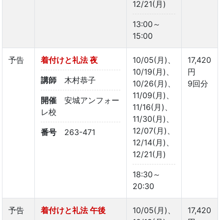
12/21(月)
13:00～
15:00
予告
着付けと礼法 夜
10/05(月)、
17,420
10/19(月)、
円
講師
木村恭子
10/26(月)、
9回分
11/09(月)、
開催
安城アンフォー
11/16(月)、
レ校
11/30(月)、
12/07(月)、
番号
263-471
12/14(月)、
12/21(月)
18:30～
20:30
予告
着付けと礼法 午後
10/05(月)、
17,420