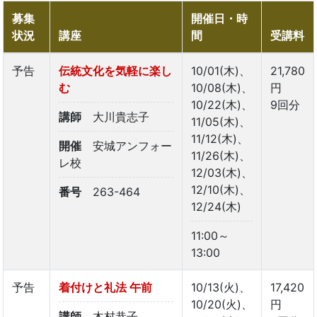
募集
開催日・時
状況
講座
間
受講料
予告
伝統文化を気軽に楽し
10/01(木)、
21,780
む
10/08(木)、
円
10/22(木)、
9回分
講師
大川貴志子
11/05(木)、
11/12(木)、
開催
安城アンフォー
11/26(木)、
レ校
12/03(木)、
12/10(木)、
番号
263-464
12/24(木)
11:00～
13:00
予告
着付けと礼法 午前
10/13(火)、
17,420
10/20(火)、
円
講師
木村恭子