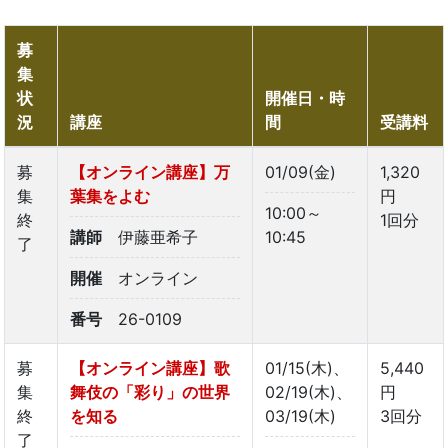
募
集
状
開催日・時
況
講座
間
受講料
募
【オンライン講座】万
01/09(金)
1,320
集
葉集をよむ
円
10:00～
終
1回分
講師
伊藤亜希子
10:45
了
開催
オンライン
番号
26-0109
募
【オンライン講座】歌
01/15(木)、
5,440
集
舞伎の「彩り」の世界
02/19(木)、
円
終
を知る
03/19(木)
3回分
了