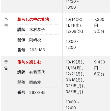
14:30～
16:00
予
暮らしの中の礼法
10/14(水)、
7,260
告
11/11(水)、
円
講師
木村恭子
12/09(水)
3回分
開催
岡崎校
10:00～
12:00
番号
263-186
予
俳句を楽しむ
10/19(月)、
9,430
告
11/16(月)、
円
講師
有我重代
12/21(月)、
6回分
01/18(月)、
開催
岡崎校
02/15(月)、
03/15(月)
番号
263-245
10:00～
12:00