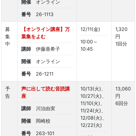
開催
オンライン
番号
26-1113
募
【オンライン講座】万
12/11(金)
1,320
集
葉集をよむ
円
10:00～
中
1回分
講師
伊藤亜希子
10:45
開催
オンライン
番号
26-1211
予
声に出して読む音読講
10/13(火)、
13,060
告
座
10/27(火)、
円
11/10(火)、
6回分
講師
川治由実
11/24(火)、
12/08(火)、
開催
岡崎校
12/22(火)
番号
263-101