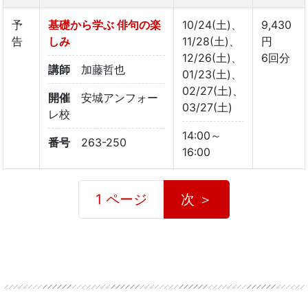
予
基礎から学ぶ 俳句の楽
10/24(土)、
9,430
告
しみ
11/28(土)、
円
12/26(土)、
6回分
講師
加藤哲也
01/23(土)、
02/27(土)、
開催
安城アンフォー
03/27(土)
レ校
14:00～
番号
263-250
16:00
1 ページ
次 ＞