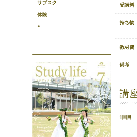
サブスク
受講料
体験
持ち物
*
教材費
備考
講
1回目