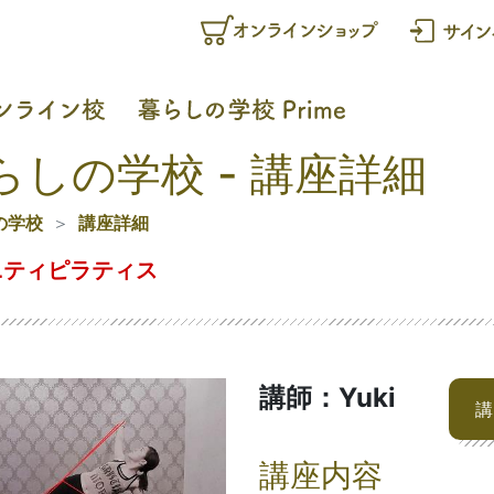
らしの学校 - 講座詳細
の学校
講座詳細
ニティピラティス
講師：Yuki
講
講座内容