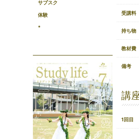
サブスク
受講料
体験
*
持ち物
教材費
備考
講
1回目