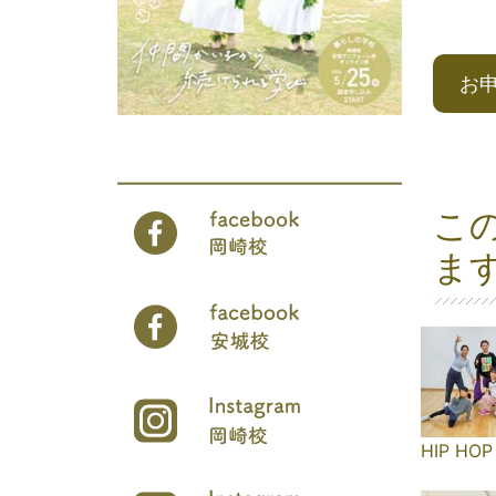
お
こ
ま
HIP HOP