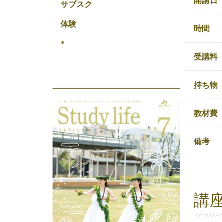
開講日
サブスク
体験
時間
*
受講料
持ち物
教材費
備考
講