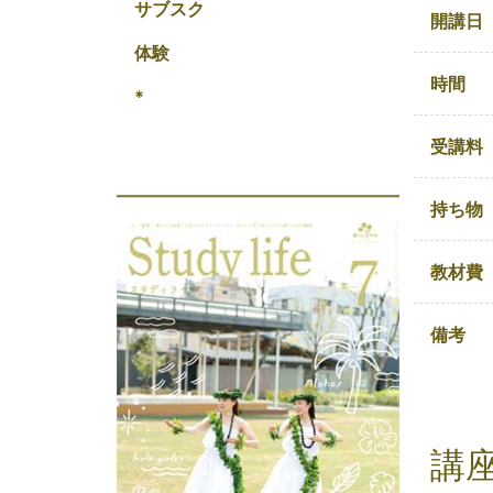
サブスク
開講日
体験
時間
*
受講料
持ち物
教材費
備考
講