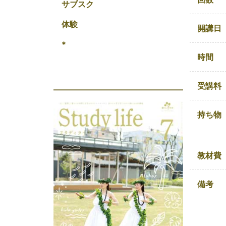
サブスク
体験
開講日
*
時間
受講料
持ち物
教材費
備考