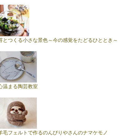
苔とつくる小さな景色～今の感覚をたどるひととき～
心温まる陶芸教室
羊毛フェルトで作るのんびりやさんのナマケモノ