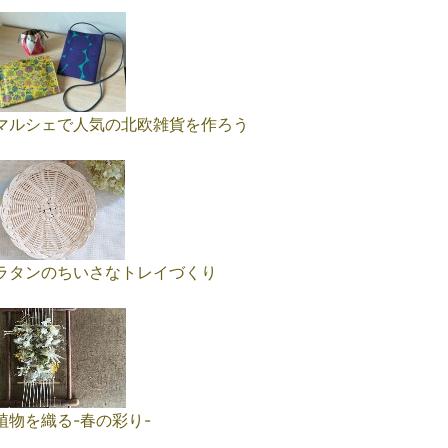
マルシェで人気の北欧雑貨を作ろう
ラタンのちいさなトレイづくり
植物を織る-春の彩り-