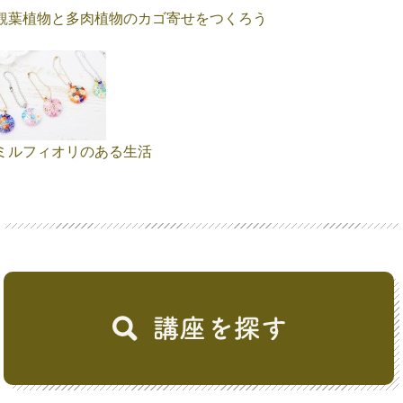
観葉植物と多肉植物のカゴ寄せをつくろう
ミルフィオリのある生活