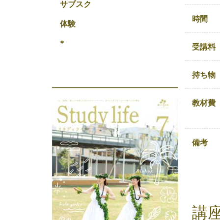
サブスク
時間
体験
*
受講料
持ち物
教材費
備考
講