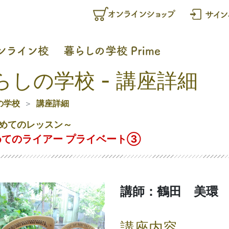
らしの学校 - 講座詳細
の学校
講座詳細
めてのレッスン～
めてのライアー プライベート➂
講師：鶴田 美環
講座内容