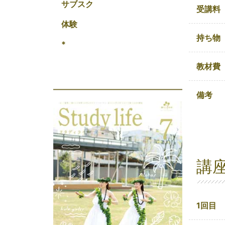
サブスク
受講料
体験
持ち物
*
教材費
備考
講
1回目