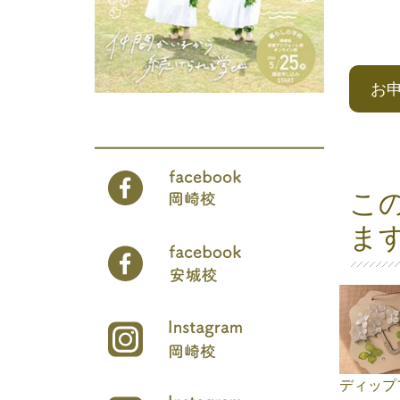
お
こ
ま
ディップ