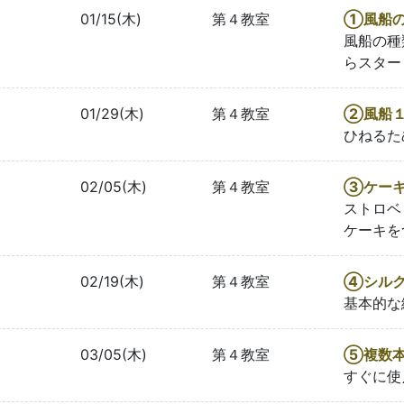
01/15(木)
第４教室
①風船の
風船の種
らスター
01/29(木)
第４教室
②風船１
ひねるた
02/05(木)
第４教室
③ケー
ストロベ
ケーキを
02/19(木)
第４教室
④シル
基本的な
03/05(木)
第４教室
⑤複数本
すぐに使