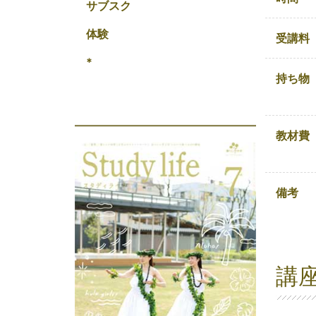
サブスク
体験
受講料
*
持ち物
教材費
備考
講