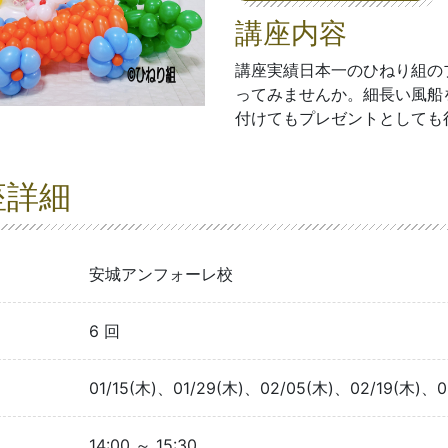
講座内容
講座実績日本一のひねり組の
ってみませんか。細長い風船
付けてもプレゼントとしても
座詳細
安城アンフォーレ校
6 回
01/15(木)、01/29(木)、02/05(木)、02/19(木)、0
14:00 ～ 15:30