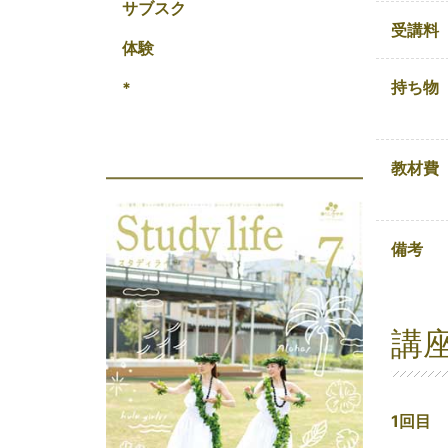
サブスク
受講料
体験
持ち物
*
教材費
備考
講
1回目