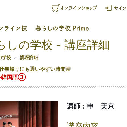
らしの学校 - 講座詳細
の学校
講座詳細
仕事帰りにも通いやすい時間帯
い韓国語③
講師：申 美京
講座内容