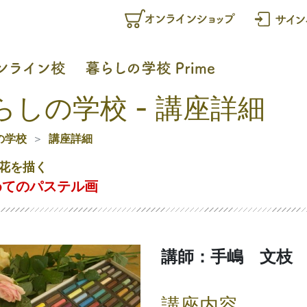
らしの学校 - 講座詳細
の学校
講座詳細
花を描く
めてのパステル画
講師：手嶋 文枝
講座内容