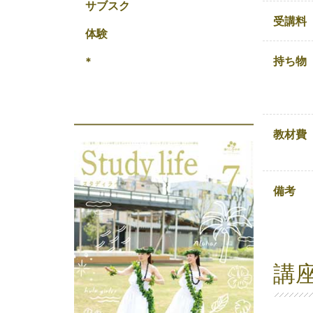
サブスク
受講料
体験
持ち物
*
教材費
備考
講