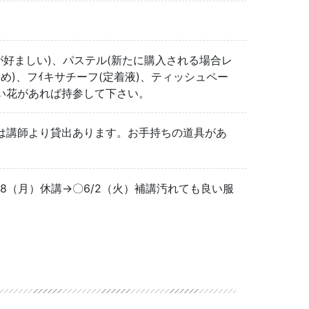
が好ましい)、パステル(新たに購入される場合レ
め)、フｲキサチーフ(定着液)、ティッシュペー
い花があれば持参して下さい。
は講師より貸出あります。お手持ちの道具があ
6/8（月）休講→〇6/2（火）補講汚れても良い服