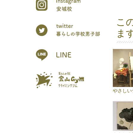
こ
ま
やさしい