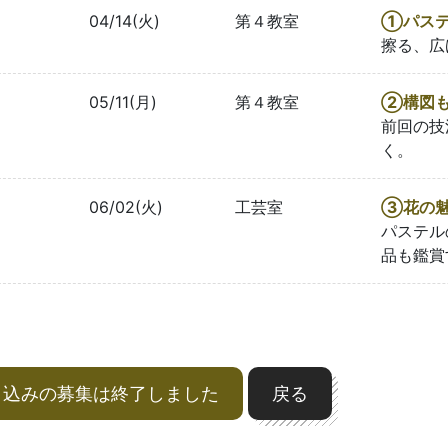
04/14(火)
第４教室
①パス
擦る、広
05/11(月)
第４教室
②構図
前回の技
く。
06/02(火)
工芸室
③花の
パステル
品も鑑賞
申込みの募集は終了しました
戻る