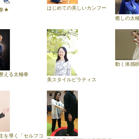
はじめての美しいカンフー
拳★
癒しの太
動く体感
整える太極拳
美スタイルピラティス
生を導く「セルフコ