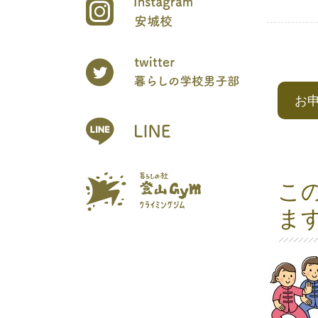
お
こ
ま