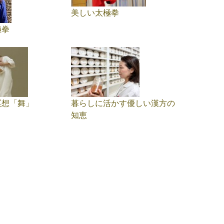
美しい太極拳
極拳
瞑想「舞」
暮らしに活かす優しい漢方の
知恵