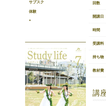
サブスク
回数
体験
開講日
*
時間
受講料
持ち物
教材費
講