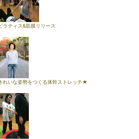
ピラティス&筋膜リリース
きれいな姿勢をつくる体幹ストレッチ★