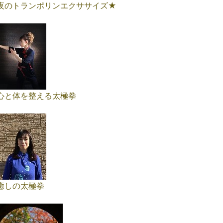
夜のトランポリンエクササイズ★
心と体を整える太極拳
癒しの太極拳