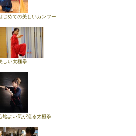
はじめての美しいカンフー
美しい太極拳
心地よい気が巡る太極拳