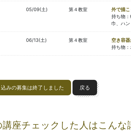
05/09(土)
第４教室
外で描こ
持ち物：
巾、ハン
06/13(土)
第４教室
空き容器
持ち物：
申込みの募集は終了しました
戻る
の講座チェックした人はこんな