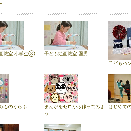
す
画教室 小学生③
子ども絵画教室 園児
子どもハ
みものくらぶ
まんがをゼロから作ってみよ
はじめて
う