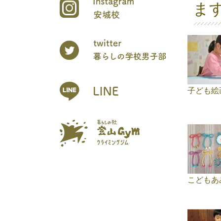
ま
子ども絵
こどもあ