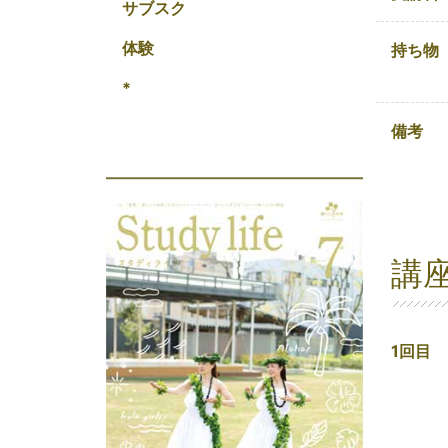
サブスク
体験
持ち物
*
備考
講
1回目