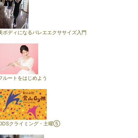
美ボディになるバレエエクササイズ入門
フルートをはじめよう
KIDSクライミング・土曜⑤