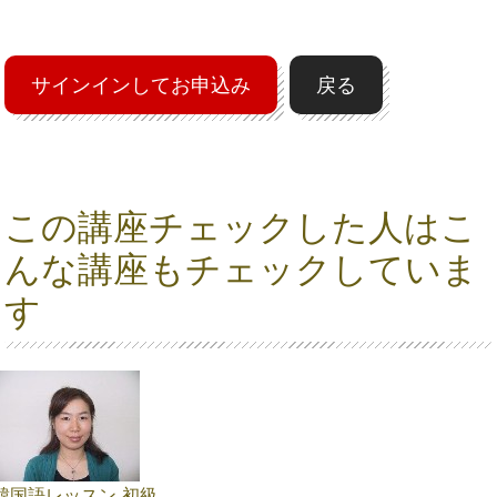
サインインしてお申込み
戻る
この講座チェックした人はこ
んな講座もチェックしていま
す
韓国語レッスン 初級