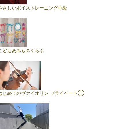
やさしいボイストレーニング中級
こどもあみものくらぶ
はじめてのヴァイオリン プライベート①