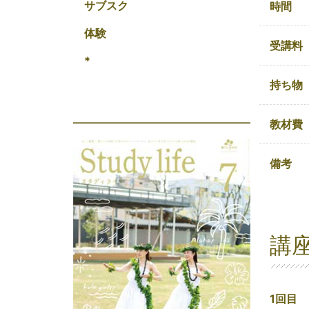
サブスク
時間
体験
受講料
*
持ち物
教材費
備考
講
1回目