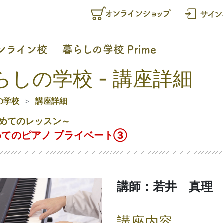
らしの学校 - 講座詳細
の学校
講座詳細
めてのレッスン～
めてのピアノ プライベート➂
講師：若井 真理
講座内容