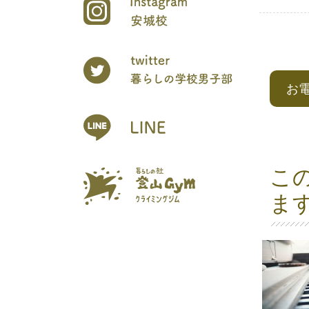
お
こ
ま