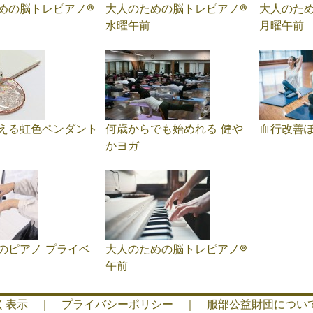
めの脳トレピアノ®️
大人のための脳トレピアノ®️
大人のため
水曜午前
月曜午前
える虹色ペンダント
何歳からでも始めれる 健や
血行改善
かヨガ
のピアノ プライベ
大人のための脳トレピアノ®️
午前
く表示
｜
プライバシーポリシー
｜
服部公益財団につい