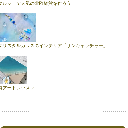
マルシェで人気の北欧雑貨を作ろう
クリスタルガラスのインテリア「サンキャッチャー」
海アートレッスン