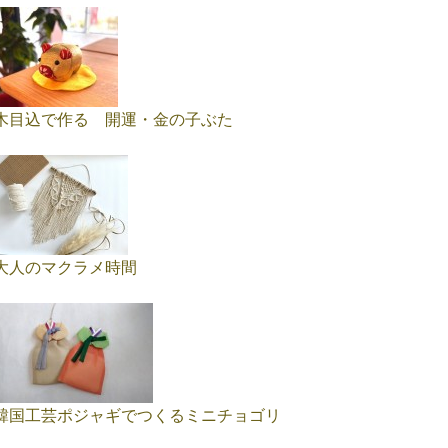
木目込で作る 開運・金の子ぶた
大人のマクラメ時間
韓国工芸ポジャギでつくるミニチョゴリ