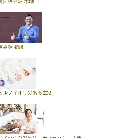
韓国語中級 木曜
英会話 初級
ミルフィオリのある生活
ドイツの自然療法 ホメオパシー入門