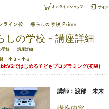
らしの学校 - 講座詳細
の学校
講座詳細
齢：小３～小６
ro:bitV2ではじめる子どもプログラミング(初級)
講師：渡部 未来
講座内容