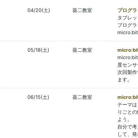
04/20(土)
葵二教室
プログラ
タブレッ
プログラ
micro
05/18(土)
葵二教室
micro
micro
度センサ
次回製作
ます。
06/15(土)
葵二教室
micro:
テーマは
りごとの
よう。
自分で考
して、発