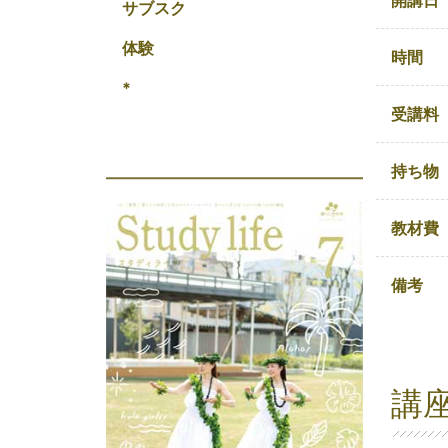
開講日
サブスク
体験
時間
*
受講料
持ち物
教材費
備考
講