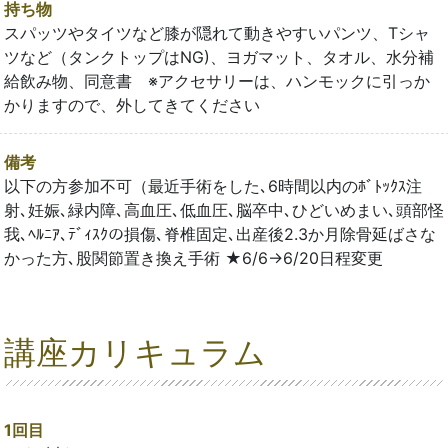
持ち物
スパッツやタイツなど膝が隠れて動きやすいパンツ、Tシャ
ツなど（タンクトップはNG)、ヨガマット、タオル、水分補
給飲み物、同意書 ※アクセサリーは、ハンモックに引っか
かりますので、外してきてください
備考
以下の方参加不可（最近手術をした､6時間以内のﾎﾞﾄｯｸｽ注
射､妊娠､緑内障､高血圧､低血圧､脳卒中､ひどいめまい､頭部怪
我､ﾍﾙﾆｱ､ﾃﾞｨｽｸの損傷､脊椎固定､出産後2.3か月除骨延ばさな
かった方､股関節置き換え手術 ★6/6→6/20日程変更
講座カリキュラム
1回目