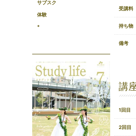
サブスク
受講料
体験
持ち物
*
備考
講
1回目
2回目