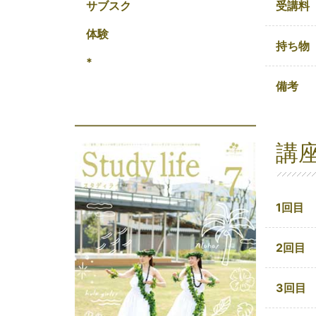
受講料
サブスク
体験
持ち物
*
備考
講
1回目
2回目
3回目