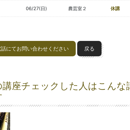
06/27(日)
農芸室２
休講
電話にてお問い合わせください
戻る
の講座チェックした人はこんな
す