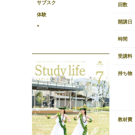
サブスク
回数
体験
開講日
*
時間
受講料
持ち物
教材費