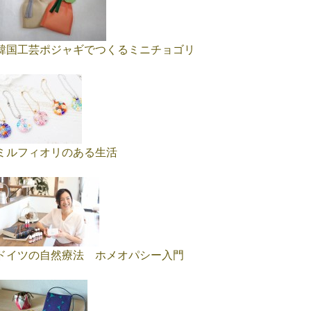
韓国工芸ポジャギでつくるミニチョゴリ
ミルフィオリのある生活
ドイツの自然療法 ホメオパシー入門