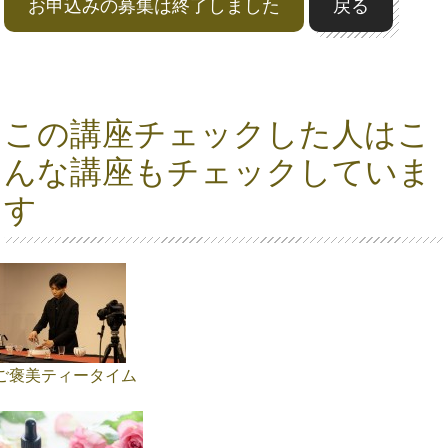
お申込みの募集は終了しました
戻る
この講座チェックした人はこ
んな講座もチェックしていま
す
ご褒美ティータイム