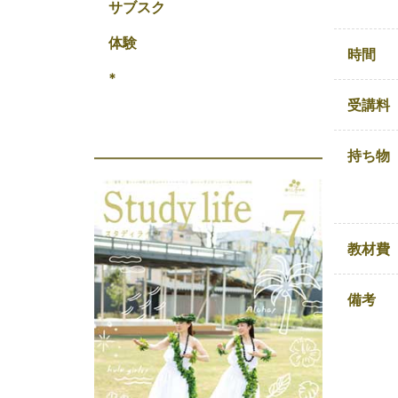
サブスク
体験
時間
*
受講料
持ち物
教材費
備考