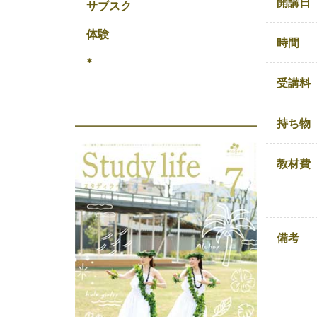
開講日
サブスク
体験
時間
*
受講料
持ち物
教材費
備考