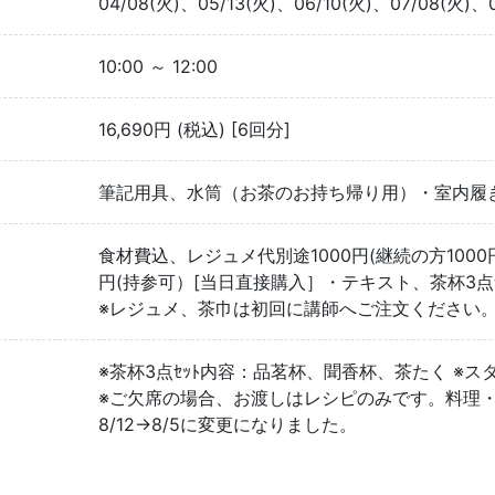
04/08(火)、05/13(火)、06/10(火)、07/08(火)、
10:00 ～ 12:00
16,690円 (税込) [6回分]
筆記用具、水筒（お茶のお持ち帰り用）・室内履
食材費込、レジュメ代別途1000円(継続の方1000
円(持参可）[当日直接購入］・テキスト、茶杯3点
※レジュメ、茶巾は初回に講師へご注文ください
※茶杯3点ｾｯﾄ内容：品茗杯、聞香杯、茶たく ※
※ご欠席の場合、お渡しはレシピのみです。料理
8/12→8/5に変更になりました。