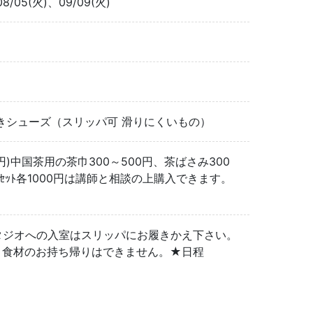
08/05(火)、09/09(火)
きシューズ（スリッパ可 滑りにくいもの）
円)中国茶用の茶巾300～500円、茶ばさみ300
ｾｯﾄ各1000円は講師と相談の上購入できます。
。
スタジオへの入室はスリッパにお履きかえ下さい。
・食材のお持ち帰りはできません。★日程