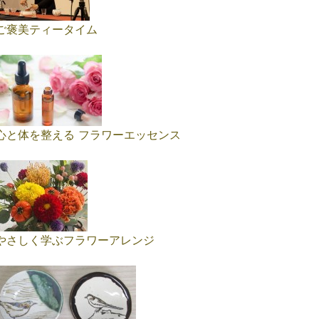
ご褒美ティータイム
心と体を整える フラワーエッセンス
やさしく学ぶフラワーアレンジ