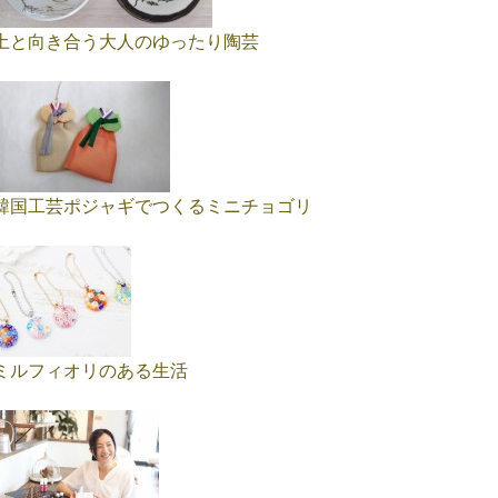
土と向き合う大人のゆったり陶芸
韓国工芸ポジャギでつくるミニチョゴリ
ミルフィオリのある生活