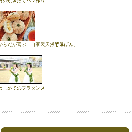
男の焼きたてパン作り
からだが喜ぶ「自家製天然酵母ぱん」
はじめてのフラダンス