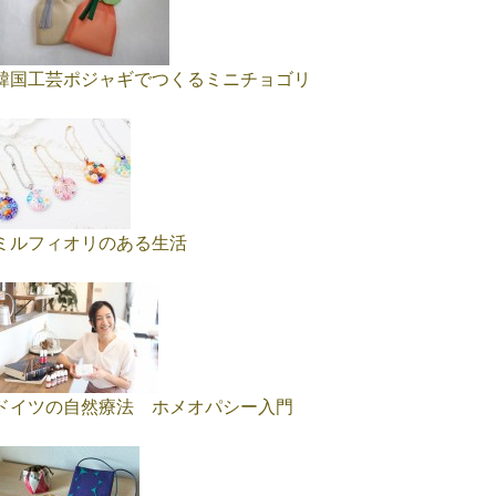
韓国工芸ポジャギでつくるミニチョゴリ
ミルフィオリのある生活
ドイツの自然療法 ホメオパシー入門