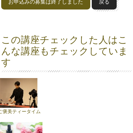
お申込みの募集は終了しました
戻る
この講座チェックした人はこ
んな講座もチェックしていま
す
ご褒美ティータイム