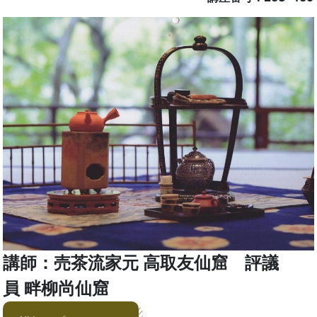
講師：売茶流家元 高取友仙窟 評議
員 畔柳尚仙窟