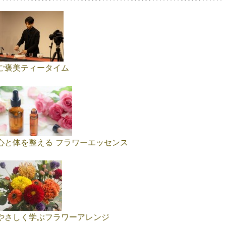
ご褒美ティータイム
心と体を整える フラワーエッセンス
やさしく学ぶフラワーアレンジ