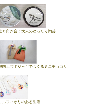
土と向き合う大人のゆったり陶芸
韓国工芸ポジャギでつくるミニチョゴリ
ミルフィオリのある生活