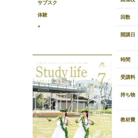
サブスク
体験
回数
*
開講日
時間
受講料
持ち物
教材費