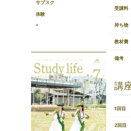
サブスク
受講料
体験
持ち物
*
教材費
備考
講
1回目
2回目