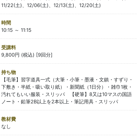
11/22(土)、12/06(土)、12/13(土)、12/20(土)
時間
10:15 ～ 11:15
受講料
9,800円 (税込) [9回分]
持ち物
【毛筆】習字道具一式（大筆・小筆・墨液・文鎮・すずり・
下敷き・半紙・吸い取り紙）・新聞紙（1日分）・雑巾1枚・
汚れてもいい服装・スリッパ 【硬筆】8又は10マスの国語
ノート・鉛筆2B以上を2本以上・筆記用具・スリッパ
教材費
なし