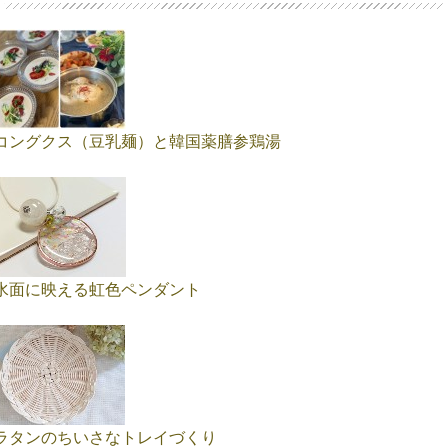
コングクス（豆乳麺）と韓国薬膳参鶏湯
水面に映える虹色ペンダント
ラタンのちいさなトレイづくり