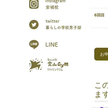
6回目
お
こ
ま