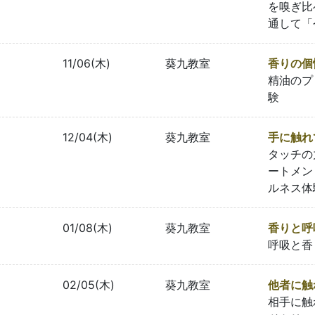
を嗅ぎ比
通して「
11/06(木)
葵九教室
香りの個
精油のプ
験
12/04(木)
葵九教室
手に触れ
タッチの
ートメン
ルネス体
01/08(木)
葵九教室
香りと呼
呼吸と香
02/05(木)
葵九教室
他者に触
相手に触