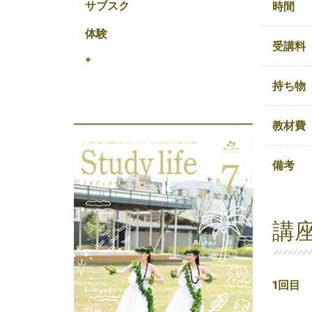
サブスク
時間
体験
受講料
*
持ち物
教材費
備考
講
1回目