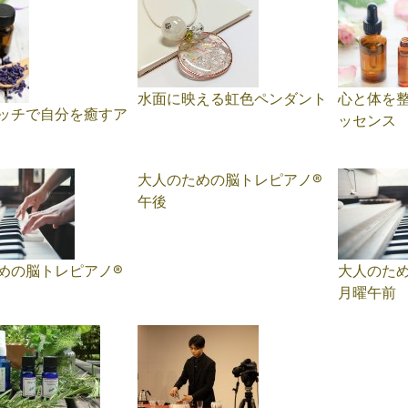
水面に映える虹色ペンダント
心と体を整
ッチで自分を癒すア
ッセンス
大人のための脳トレピアノ®️
午後
めの脳トレピアノ®️
大人のため
月曜午前