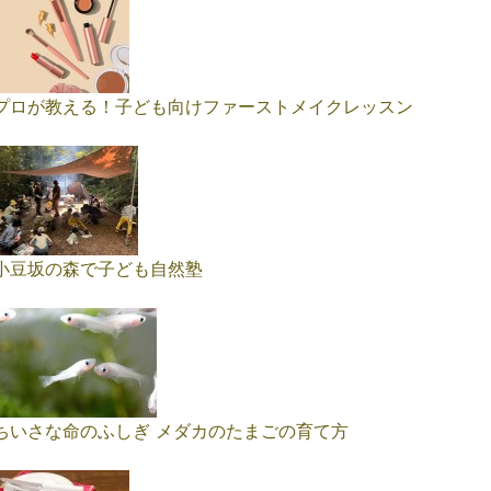
プロが教える！子ども向けファーストメイクレッスン
小豆坂の森で子ども自然塾
ちいさな命のふしぎ メダカのたまごの育て方