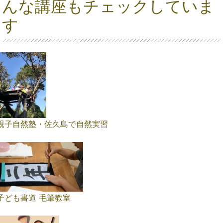
んな講座もチェックしていま
す
親子自然塾・佐久島で自然実習
子ども書道 毛筆教室