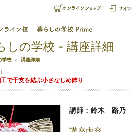
らしの学校 - 講座詳細
の学校
講座詳細
！
細工で干支を結ぶ小さなしめ飾り
講師：鈴木 路乃
講座内容