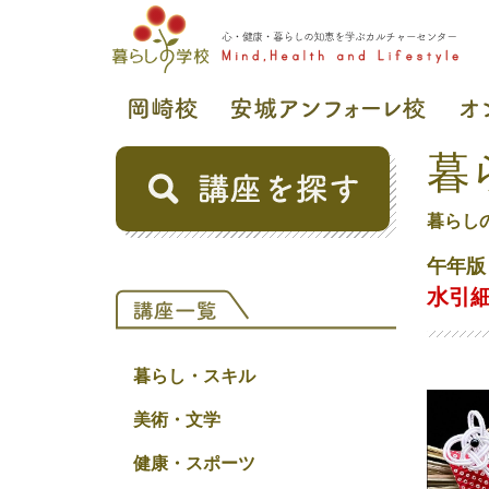
暮
暮らし
午年版
水引
暮らし・スキル
美術・文学
健康・スポーツ