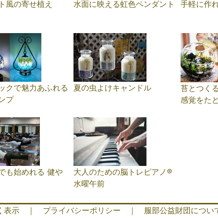
ト風の寄せ植え
水面に映える虹色ペンダント
手軽に作
ックで魅力あふれる
夏の虫よけキャンドル
苔とつく
ンプ
感覚をた
でも始めれる 健や
大人のための脳トレピアノ®️
水曜午前
く表示
｜
プライバシーポリシー
｜
服部公益財団につい