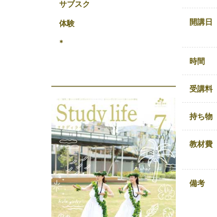
サブスク
開講日
体験
*
時間
受講料
持ち物
教材費
備考