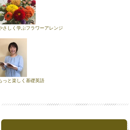
やさしく学ぶフラワーアレンジ
もっと楽しく基礎英語