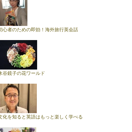
初心者のための即効！海外旅行英会話
水谷鏡子の花ワールド
文化を知ると英語はもっと楽しく学べる