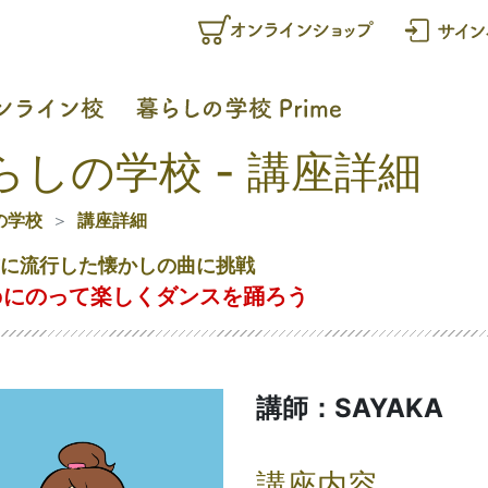
らしの学校 - 講座詳細
の学校
講座詳細
前に流行した懐かしの曲に挑戦
opにのって楽しくダンスを踊ろう
講師：SAYAKA
講座内容