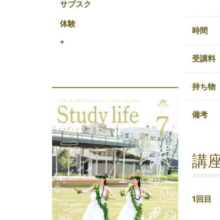
サブスク
体験
時間
*
受講料
持ち物
備考
講
1回目