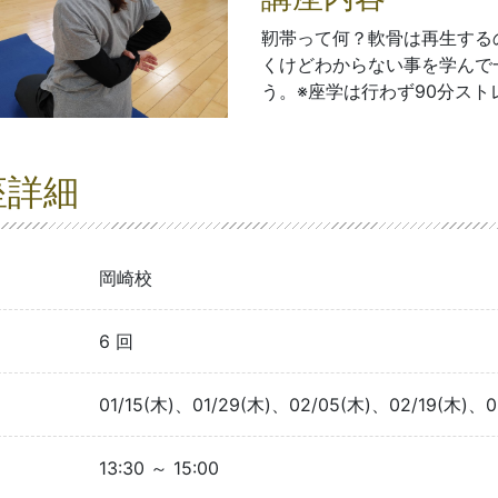
靭帯って何？軟骨は再生する
くけどわからない事を学んで
う。※座学は行わず90分スト
座詳細
岡崎校
6 回
01/15(木)、01/29(木)、02/05(木)、02/19(木)、0
13:30 ～ 15:00