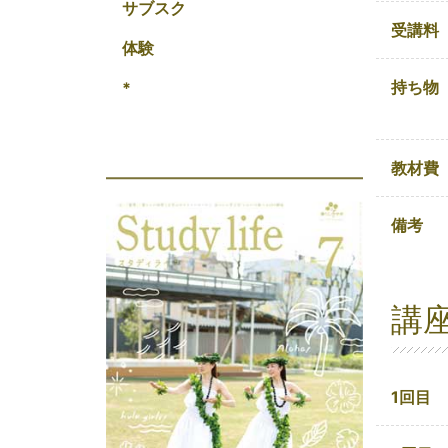
サブスク
受講料
体験
持ち物
*
教材費
備考
講
1回目