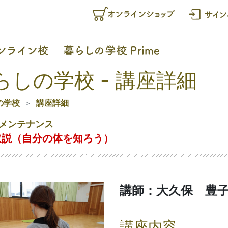
らしの学校 - 講座詳細
の学校
講座詳細
メンテナンス
取説（自分の体を知ろう）
講師：大久保 豊
講座内容