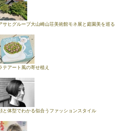
アサヒグループ大山崎山荘美術館モネ展と庭園美を巡る
ラテアート風の寄せ植え
顔と体型でわかる似合うファッションスタイル