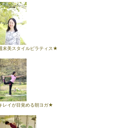
週末美スタイルピラティス★
キレイが目覚める朝ヨガ★