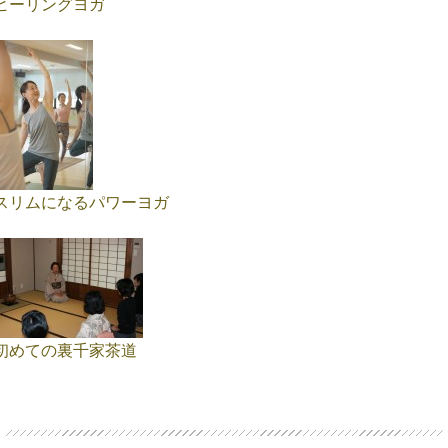
ヒーリングヨガ
スリムになるパワーヨガ
初めての裏千家茶道