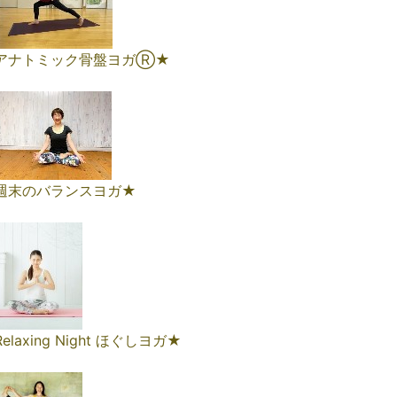
アナトミック骨盤ヨガⓇ★
週末のバランスヨガ★
Relaxing Night ほぐしヨガ★