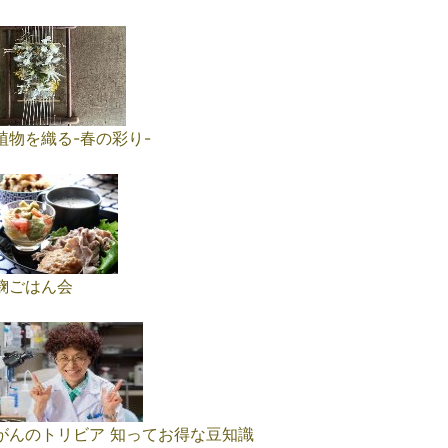
植物を織る-春の彩り-
麹ごはん会
がんのトリビア 知ってお得な豆知識