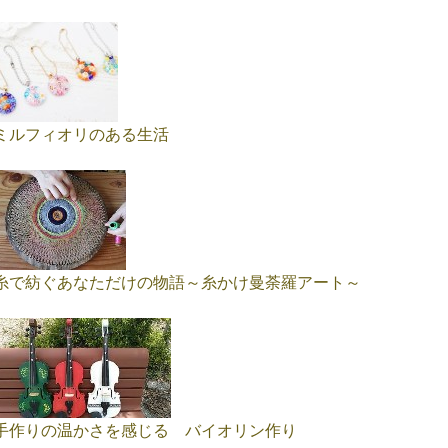
ミルフィオリのある生活
糸で紡ぐあなただけの物語～糸かけ曼荼羅アート～
手作りの温かさを感じる バイオリン作り